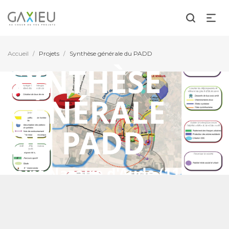
Accueil
Projets
Synthèse générale du PADD
/
/
SYNTHÈSE
GÉNÉRALE
DU PADD
Saint Nazaire d'Aude (11)