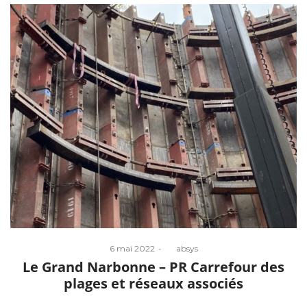
Posted
6 mai 2022
by
absys
on
Le Grand Narbonne – PR Carrefour des
plages et réseaux associés