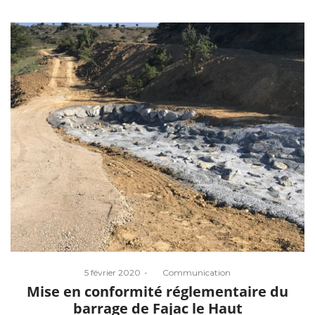
Posted
5 février 2020
by
Communication
on
Mise en conformité réglementaire du
barrage de Fajac le Haut