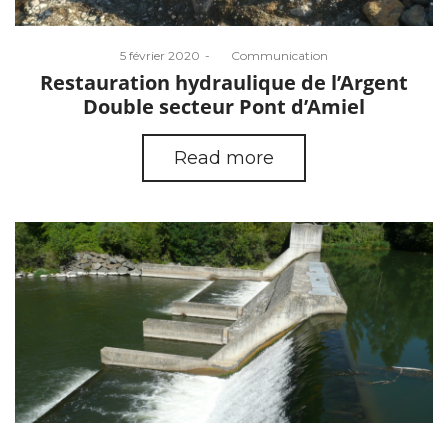
Posted
5 février 2020
by
Communication
on
Restauration hydraulique de l’Argent
Double secteur Pont d’Amiel
Read more