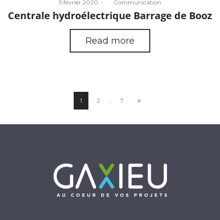
Posted
5 février 2020
by
Communication
on
Centrale hydroélectrique Barrage de Booz
Read more
1
2
…
7