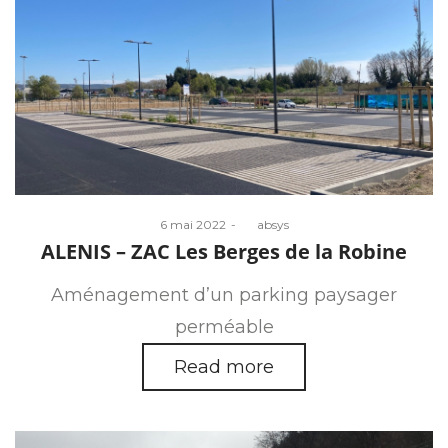
Posted
6 mai 2022
by
absys
on
ALENIS – ZAC Les Berges de la Robine
Aménagement d’un parking paysager
perméable
Read more