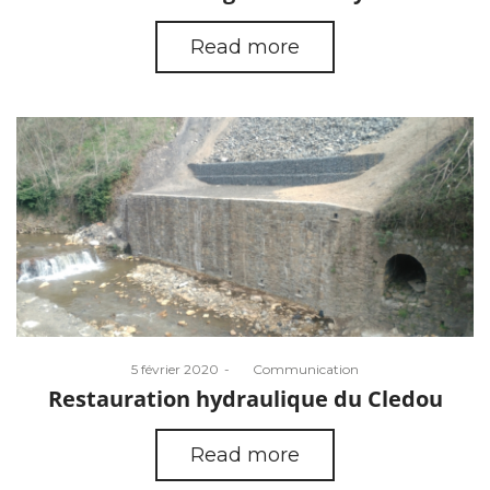
Read more
Posted
5 février 2020
by
Communication
on
Restauration hydraulique du Cledou
Read more