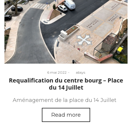
Posted
6 mai 2022
by
absys
on
Requalification du centre bourg – Place
du 14 Juillet
Aménagement de la place du 14 Juillet
Read more