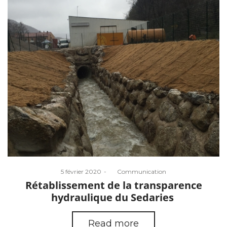
Posted
5 février 2020
by
Communication
on
Rétablissement de la transparence
hydraulique du Sedaries
Read more