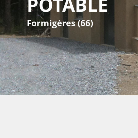
POTABLE
Formigères (66)