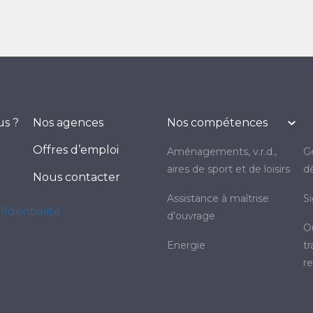
s ?
Nos agences
Nos compétences
Offres d’emploi
aménagements, v.r.d.,
gestion & traitement des
aires de sport et de loisirs
d
Nous contacter
assistance à maîtrise
fidentialité
d’ouvrage
ouvrages de stockage et
energie
t
r