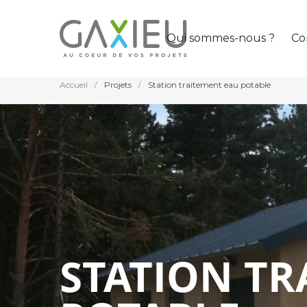
Qui sommes-nous ?
Co
Accueil
Projets
Station traitement eau potable
/
/
GAXIEU
STATION TR