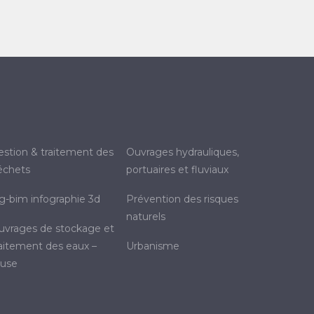
ouvrages hydrauliques,
échets
portuaires et fluviaux
sig-bim infographie 3d
prévention des risques
naturels
raitement des eaux –
urbanisme
euse