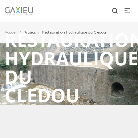
RESTAURATIO
Accueil
Projets
Restauration hydraulique du Cledou
/
/
HYDRAULIQU
DU
CLEDOU
Graissessac (34)