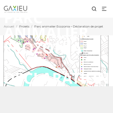
PARC
ANIMALIER
Accueil
Projets
Parc animalier Ecozonia – Déclaration de projet
/
/
ECOZONIA
–
DÉCLARATION
DE PROJET
Cases de Pene (66)