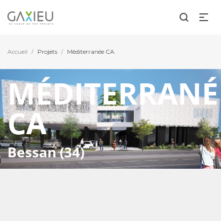
Accueil
Projets
Méditerranée CA
/
/
MÉDITERRANÉ
CA
Bessan (34)