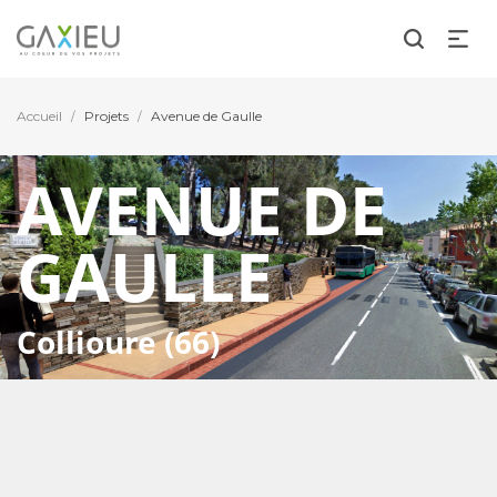
Accueil
Projets
Avenue de Gaulle
/
/
AVENUE DE
GAULLE
Collioure (66)