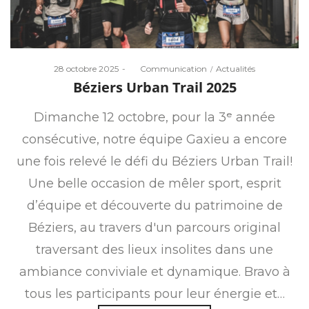
Posted
Posted
28 octobre 2025
by
Communication
Actualités
on
in
Béziers Urban Trail 2025
Dimanche 12 octobre, pour la 3ᵉ année
consécutive, notre équipe Gaxieu a encore
une fois relevé le défi du Béziers Urban Trail!
Une belle occasion de mêler sport, esprit
d’équipe et découverte du patrimoine de
Béziers, au travers d'un parcours original
traversant des lieux insolites dans une
ambiance conviviale et dynamique. Bravo à
tous les participants pour leur énergie et…