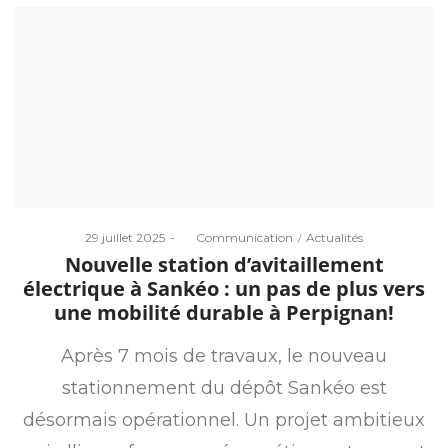
Posted
Posted
29 juillet 2025
by
Communication
Actualités
on
in
Nouvelle station d’avitaillement
électrique à Sankéo : un pas de plus vers
une mobilité durable à Perpignan!
Après 7 mois de travaux, le nouveau
stationnement du dépôt Sankéo est
désormais opérationnel. Un projet ambitieux