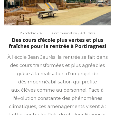
Posted
Posted
28 octobre 2025
by
Communication
Actualités
on
in
Des cours d’école plus vertes et plus
fraîches pour la rentrée à Portiragnes!
À l'école Jean Jaurès, la rentrée se fait dans
des cours transformées et plus agréables
grâce à la réalisation d'un projet de
désimperméabilisation qui profite
aux élèves comme au personnel. Face à
l'évolution constante des phénomènes
climatiques, ces aménagements visent à :
Lutter contre les îlots de chaleur Favoriser