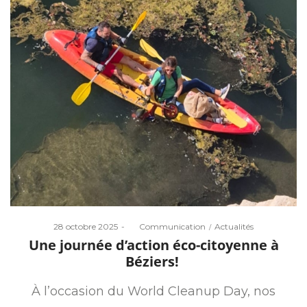
Posted
Posted
28 octobre 2025
by
Communication
Actualités
on
in
Une journée d’action éco-citoyenne à
Béziers!
À l’occasion du World Cleanup Day, nos