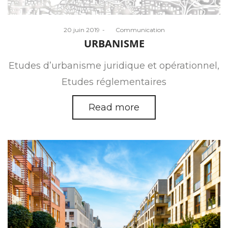
Posted
20 juin 2019
by
Communication
on
URBANISME
Etudes d’urbanisme juridique et opérationnel,
Etudes réglementaires
Read more