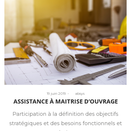
Posted
19 juin 2019
by
absys
on
ASSISTANCE À MAITRISE D’OUVRAGE
Participation à la définition des objectifs
stratégiques et des besoins fonctionnels et