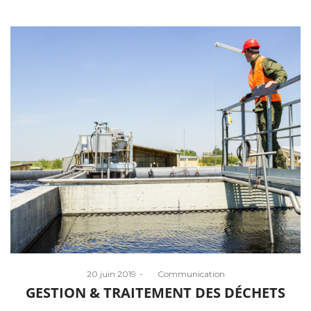
Posted
20 juin 2019
by
Communication
on
GESTION & TRAITEMENT DES DÉCHETS