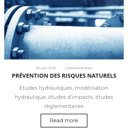
Posted
20 juin 2019
by
Communication
on
PRÉVENTION DES RISQUES NATURELS
Etudes hydrauliques, modélisation
hydraulique, études d’impacts, études
règlementaires
Read more